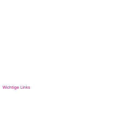
Home
Über mich
Positionen
Programmatik
News
Kontakt
Impressum
Datenschutz
Wichtige Links
FDP Bundespartei
FDP Bayern
FDP Oberbayern
FDP München