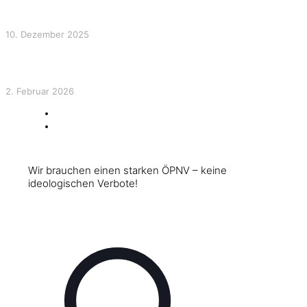
sind Grundversorgung!
10. Dezember 2025
Arcisstraße & Elisabethplatz: Politik darf nicht über die
Köpfe der Menschen hinweg gemacht werden
2. Februar 2026
Show all
Wir brauchen einen starken ÖPNV – keine
ideologischen Verbote!