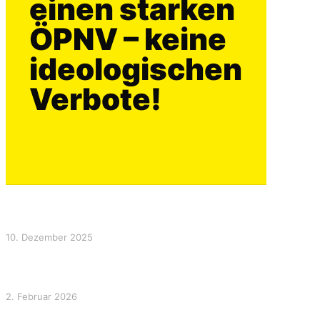
einen starken
ÖPNV – keine
ideologischen
Verbote!
Gas, Strom und Fernwärme sind keine Luxusgüter – sie
sind Grundversorgung!
10. Dezember 2025
Arcisstraße & Elisabethplatz: Politik darf nicht über die
Köpfe der Menschen hinweg gemacht werden
2. Februar 2026
Gas, Strom und Fernwärme sind keine Luxusgüter – sie