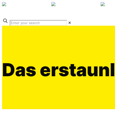
✕
Das erstaun