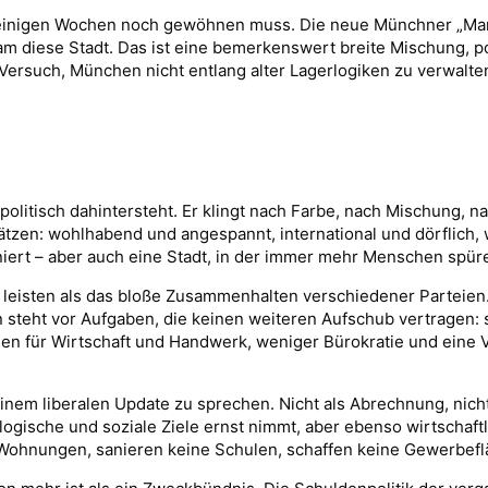
ch einigen Wochen noch gewöhnen muss. Die neue Münchner „Man
 diese Stadt. Das ist eine bemerkenswert breite Mischung, poli
ersuch, München nicht entlang alter Lagerlogiken zu verwalte
 politisch dahintersteht. Er klingt nach Farbe, nach Mischung,
tzen: wohlhabend und angespannt, international und dörflich, w
niert – aber auch eine Stadt, in der immer mehr Menschen spüren
r leisten als das bloße Zusammenhalten verschiedener Parteien
n steht vor Aufgaben, die keinen weiteren Aufschub vertragen:
 für Wirtschaft und Handwerk, weniger Bürokratie und eine Ver
einem liberalen Update zu sprechen. Nicht als Abrechnung, nich
gische und soziale Ziele ernst nimmt, aber ebenso wirtschaftlic
e Wohnungen, sanieren keine Schulen, schaffen keine Gewerbef