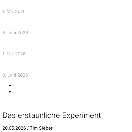
Ein Laden stirbt nicht plötzlich
1. Mai 2026
München steht. Und redet sich den Stillstand schön.
8. Juni 2026
Ein Laden stirbt nicht plötzlich
1. Mai 2026
München steht. Und redet sich den Stillstand schön.
8. Juni 2026
Show all
Das erstaunliche Experiment
20.05.2026 / Tim Sieber