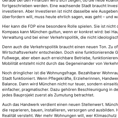
Gerade bei den Finanzen wird sich zeigen, ob die neue Koaliti
fortgeschrieben werden. Eine wachsende Stadt braucht Investit
investieren. Aber Investieren ist nicht dasselbe wie Ausgebe
überfordern will, muss heute ehrlich sagen, was geht – und wa
Hier kann die FDP eine besondere Rolle spielen. Sie ist nicht di
Kompass kann München guttun, wenn er konkret wird: bei Haus
Verwaltung und bei einer Verkehrspolitik, die nicht ideologisch
Denn auch die Verkehrspolitik braucht einen neuen Ton. Zu of
Wirtschaftsverkehr entscheiden. Doch eine funktionierende Gr
Fußwege, aber eben auch erreichbare Betriebe, funktionieren
Mobilität entsteht nicht durch das Gegeneinander von Verkeh
Noch dringlicher ist die Wohnungsfrage. Bezahlbarer Wohnraum
Stadt funktioniert. Wenn Pflegekräfte, Erzieherinnen, Handwer
Balance. Dann wird München nicht nur teuer, sondern einseit
einfacher, pragmatischer. Dazu gehören Beschleunigung in de
jedes Bauprojekt zuerst als Zumutung betrachtet.
Auch das Handwerk verdient einen neuen Stellenwert. München 
die reparieren, bauen, installieren, versorgen und ausbilden
Realität versteht. Wer mehr Wohnungen will, wer Klimaschutz 