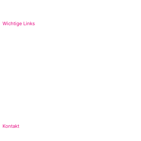
Wichtige Links
FDP Bundespartei
FDP Bayern
FDP Oberbayern
FDP München
FDP KV München Nord
Kontakt