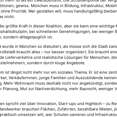
on mehr ist als ein Zweckbündnis. Die Schuldenpolitik der verg
ionen, gewiss. München muss in Bildung, Infrastruktur, Mobilit
n ohne Priorität. Wer gestalten will, muss handlungsfähig blei
s nicht.
e größte Kraft in dieser Koalition, aber sie kann eine wichtige K
haltsdisziplin, bei schnelleren Genehmigungen, bei weniger Bü
, sondern alltagstauglich ist.
t wurde in München so diskutiert, als müsse sich die Stadt zw
oßstadt braucht alles – nur besser organisiert. Sie braucht e
de Lieferverkehre und realistische Lösungen für Menschen, di
rsteilnehmern, sondern durch kluge Angebote.
 ist längst nicht mehr nur ein soziales Thema. Er ist eine zen
ker, Verkäuferinnen, junge Familien und Auszubildende keinen P
ig. Mehr Wohnraum muss deshalb nicht nur angekündigt, sondern
r Planung, Mut zur Nachverdichtung, mehr Baurecht, weniger Ve
spricht viel über Innovation, Start-ups und Hightech – zu Rec
. Handwerker brauchen Flächen, Zufahrten, bezahlbare Mieten, p
praktisch umsetzen will, wer Schulen sanieren und Infrastrukt