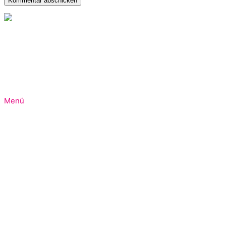
Folgen Sie mir auch in den Sozialen Medien. Hier gibt es imm
Menü
Home
Über mich
Positionen
Programmatik
News
Kontakt
Impressum
Datenschutz