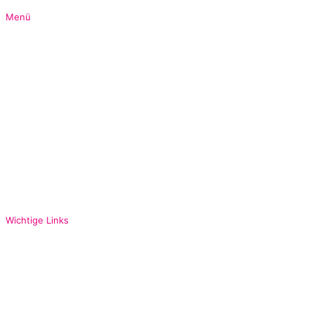
Menü
Home
Über mich
Positionen
Programmatik
News
Kontakt
Impressum
Datenschutz
Wichtige Links
FDP Bundespartei
FDP Bayern
FDP Oberbayern