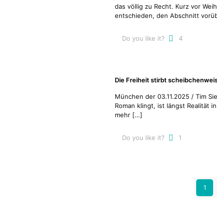
das völlig zu Recht. Kurz vor We
entschieden, den Abschnitt vor
Do you like it?
4
Die Freiheit stirbt scheibchenwei
München der 03.11.2025 / Tim Sie
Roman klingt, ist längst Realität
mehr
[…]
Do you like it?
1
1